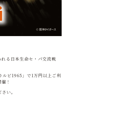
行われる日本生命セ・パ交流戦
ビ1965」で1万円以上ご利
開催！
ださい。